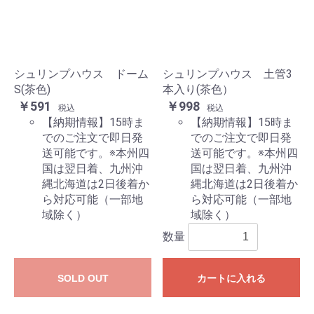
シュリンプハウス ドーム
シュリンプハウス 土管3
S(茶色)
本入り(茶色）
￥591
￥998
税込
税込
【納期情報】15時ま
【納期情報】15時ま
でのご注文で即日発
でのご注文で即日発
送可能です。※本州四
送可能です。※本州四
国は翌日着、九州沖
国は翌日着、九州沖
縄北海道は2日後着か
縄北海道は2日後着か
ら対応可能（一部地
ら対応可能（一部地
域除く）
域除く）
数量
SOLD OUT
カートに入れる