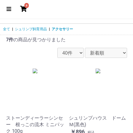
0
全て
|
シュリンプ飼育用品
|
アクセサリー
7件
の商品が見つかりました
ストーンディーラーシンセ
シュリンプハウス ドーム
ー 根っこの流木 ミニパッ
Ｍ(黒色)
ク 100g
￥896
税込