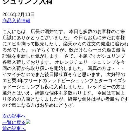
シュリンプ入荷
2016年2月13日
商品入荷情報
こんにちは、店長の酒井です。 本日も多数のお客様のご来
店誠にありがとうございました。 今日もお店に来たお客様
にエビを掬って販売したり、楽天からの注文の発送に追われ
る形でした。 おそらくですが、数だけなら一日の過去最高
記録を更新した気がします。 さて、本題ですがシュリンプ
各種入荷しております。 オレンジチェリーシュリンプを今
回の入荷から取り扱いを開始しました。 写真の方は・・・
イマイチなのでまた後日撮り直そうと思います。 大好評の
エビ栗3年ブリードのレッドビーシュリンプとターコイズシ
ャドーシュリンプも夜に入荷しました。 レッドビーの方は
選外とはいえ、綺麗な個体も多数おります。 今回は前回よ
り多めの入荷となりましたが、綺麗な個体は早い者勝ちです
ので気になる方はお早めにどうぞ。
次の記事へ
一覧に戻る
前の記事へ